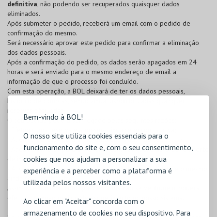
definitiva
, não podendo ser recuperados quaisquer dados
eliminados.
Após submeter o pedido, receberá um email com o pedido de
confirmação do mesmo.
Será necessário aprovar este pedido para confirmar a eliminação
dos dados pessoais.
Após a confirmação do pedido, os dados serão apagados em 24
horas e será enviado para o mesmo endereço de email a
informação de que o processo foi concluído.
Com esta operação, a BOL deixará de ter os dados pessoais,
histórico de compras, sendo ainda disponibilizadas quaisquer
reservas efetuadas.
Bem-vindo à BOL!
O seu pedido poderá ser negado pelas seguintes razões:
- Efetuou uma reserva e a mesma ainda se encontra ativa;
O nosso site utiliza cookies essenciais para o
- Adquiriu bilhetes para um evento que ainda não se realizou;
funcionamento do site e, com o seu consentimento,
- Adquiriu bilhetes para um evento com obrigação de preenchimento
cookies que nos ajudam a personalizar a sua
de inquérito e o mesmo ainda não se realizou;
- Adquiriu um cartão, onde esteja associado como cliente e o mesmo
experiência e a perceber como a plataforma é
ainda se encontra ativo.
utilizada pelos nossos visitantes.
Assim que todas as condições em cima não se verifiquem, poderá
efetuar um novo pedido de esquecimento no nosso sistema.
Ao clicar em "Aceitar" concorda com o
armazenamento de cookies no seu dispositivo. Para