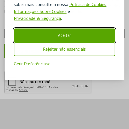
Se a lei exigir a retenção de alguns dados, estes não poderão ser
saber mais consulte a nossa
Política de Cookies
,
apagados do sistema. Para estes casos, os dados serão eliminados
Informações Sobre Cookies
e
logo após o período de retenção requerido.
Privacidade & Segurança
.
ENDEREÇO DE EMAIL:
Aceitar
Rejeitar não essenciais
Gerir Preferências